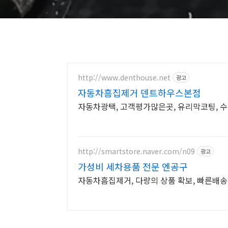
http://www.denthouse.net
광고
자동차흠집제거 덴트하우스본점
자동차광택, 고객평가많은곳, 유리막코팅, 
http://smartstore.naver.com/n09
광고
가성비 세차용품 전문 엔공구
자동차흠집제거, 다량의 상품 확보, 빠