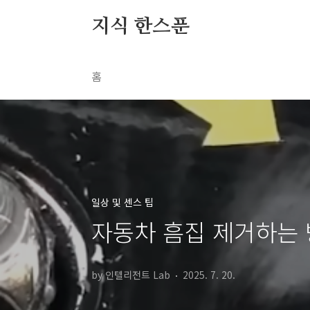
본문 바로가기
지식 한스푼
홈
일상 및 센스 팁
자동차 흠집 제거하는 
by 인텔리전트 Lab
2025. 7. 20.