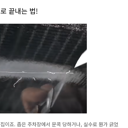
로 끝내는 법!
흠집이죠. 좁은 주차장에서 문콕 당하거나, 실수로 뭔가 긁었