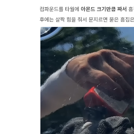
컴파운드를 타월에
아몬드 크기만큼 짜서
흠
후에는 살짝 힘을 줘서 문지르면 묻은 흠집