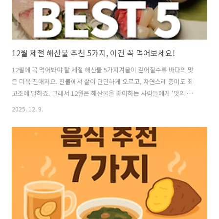
12월 제철 해산물 추천 5가지, 이건 꼭 먹어보세요!
12월에 꼭 먹어봐야 할 제철 해산물 5가지겨울이 깊어질수록 바다의 맛
은 더욱 진해져요. 찬물에서 살이 단단하게 오르고, 자연스레 풍미도 최
고조에 달하죠. 그래서 12월은 해산물을 좋아하는 사람들에게 ‘맛의 절
정기’라고 불릴 만큼 특별한 계절이에요. 영양도 풍부해서, 추운 날씨로
2025. 12. 9.
기운 떨어지기 쉬운 겨울철에 힘을 주는 자연 보약 같은 존재죠. 특히 이
번 달은 지방이 오른 생선과 속살이 꽉 찬 갑각류까지 골고루 제철을 맞
기 때문에 어떤 메뉴를 골라도 만족스러운 한 끼가 돼요.12월에 꼭 먹어
야 할 해산물 TOP 5● 방어겨울 방어 맛은 그야말로 ‘미쳤다’는 말이 절
로 나와요. 12월이 되면 지방이 절정에 올라 고소함, 단맛, 풍미가 완벽한
조화를 이루거든요. 윤기 도는 살결이 입안에서 사르르 녹아 회로 먹..