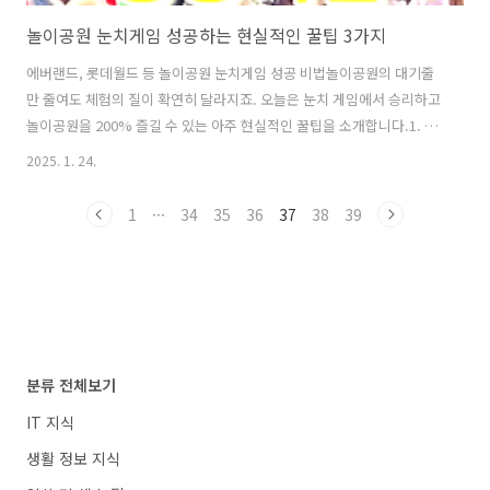
놀이공원 눈치게임 성공하는 현실적인 꿀팁 3가지
에버랜드, 롯데월드 등 놀이공원 눈치게임 성공 비법놀이공원의 대기줄
만 줄여도 체험의 질이 확연히 달라지죠. 오늘은 눈치 게임에서 승리하고
놀이공원을 200% 즐길 수 있는 아주 현실적인 꿀팁을 소개합니다.1. 놀
이공원 방문 전 고려 사항일반적인 상식으로 먼저 생각하기놀이공원의
2025. 1. 24.
혼잡도는 계절, 날씨, 공휴일, 그리고 이벤트 스케줄에 따라 천차만별입
니다. 에버랜드는 봄의 튤립 축제와 여름의 워터쇼로 유명하고, 롯데월드
1
···
34
35
36
37
38
39
는 겨울의 아이스링크와 다양한 테마 이벤트가 있어 방문객이 몰리는 시
기가 정해져 있습니다. 그리고 보통 공휴일이나 주말, 성수기를 피하는게
좋습니다. 하지만, 이 모든 걸 피해서 가도 쉽지는 않습니다. 미래는 알
수 없습니다.당연히 미래를 모르니 사람들이 많이 방문할지는 알 수가 없
습니다. 하지..
분류 전체보기
IT 지식
생활 정보 지식