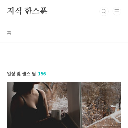
본문 바로가기
지식 한스푼
홈
일상 및 센스 팁
156