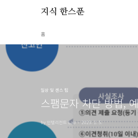
본문 바로가기
지식 한스푼
홈
일상 및 센스 팁
스팸문자 차단 방법, 예
by 인텔리전트 Lab
2023. 1. 5.