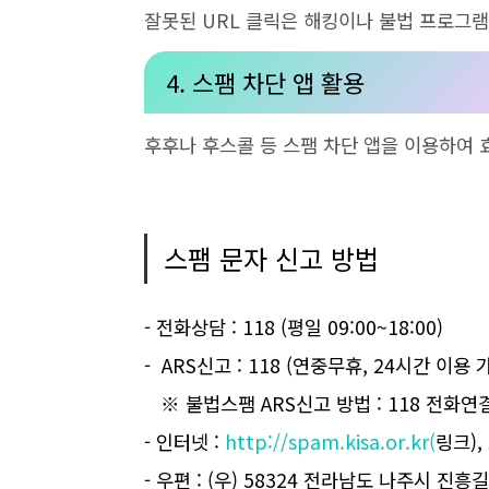
잘못된
URL
클릭은 해킹이나 불법 프로그램
4. 스팸 차단 앱 활용
후후나 후스콜 등 스팸 차단 앱을 이용하여 
스팸 문자 신고 방법
- 전화상담
: 118 (
평일
09:00~18:00)
-
ARS
신고
: 118 (
연중무휴
, 24
시간 이용 
※ 불법스팸 ARS신고 방법 : 118 전화
- 인터넷
:
http://spam.kisa.or.kr(
링크
),
- 우편
: (우) 58324
전라남도 나주시 진흥길