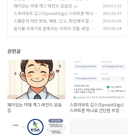
재미있는 아재 개그 레전드 모음집
2024.11.22
(2)
스프라우트 깁스(SproutGigs) 스마트폰 하나로
2023.01.07
간단한 부업 소개
스팸문자 차단 방법, 예방, 신고, 확인해야 할 필
2023.01.05
(0)
수 정보
음식물 쓰레기로 분류되는 의외의 것들-과일 껍
2023.01.04
(0)
집 등
(0)
관련글
재미있는 아재 개그 레전드 모음
스프라우트 깁스(SproutGigs)
집
스마트폰 하나로 간단한 부업 소
개