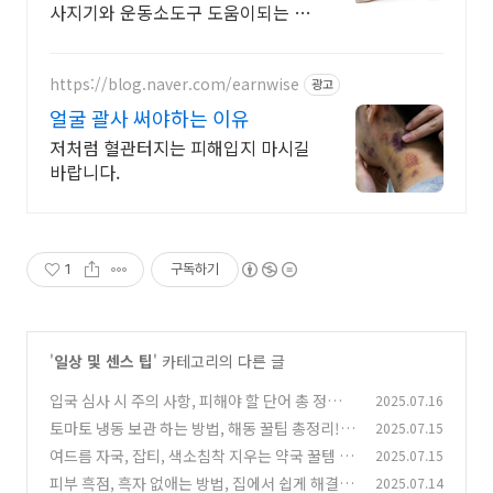
사지기와 운동소도구 도움이되는 자
세한 사용법첨부
https://blog.naver.com/earnwise
광고
얼굴 괄사 써야하는 이유
저처럼 혈관터지는 피해입지 마시길
바랍니다.
1
구독하기
'
일상 및 센스 팁
' 카테고리의 다른 글
입국 심사 시 주의 사항, 피해야 할 단어 총 정리!
2025.07.16
토마토 냉동 보관 하는 방법, 해동 꿀팁 총정리!
2025.07.15
(3)
여드름 자국, 잡티, 색소침착 지우는 약국 꿀템 추
2025.07.15
(2)
천!
피부 흑점, 흑자 없애는 방법, 집에서 쉽게 해결!
2025.07.14
(0)