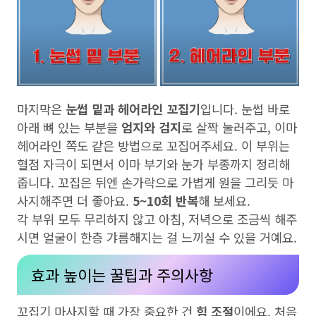
마지막은
눈썹 밑과 헤어라인 꼬집기
입니다. 눈썹 바로
아래 뼈 있는 부분을
엄지와 검지
로 살짝 눌러주고, 이마
헤어라인 쪽도 같은 방법으로 꼬집어주세요. 이 부위는
혈점 자극이 되면서 이마 부기와 눈가 부종까지 정리해
줍니다. 꼬집은 뒤엔 손가락으로 가볍게 원을 그리듯 마
사지해주면 더 좋아요.
5~10회 반복
해 보세요.
각 부위 모두 무리하지 않고 아침, 저녁으로 조금씩 해주
시면 얼굴이 한층 갸름해지는 걸 느끼실 수 있을 거예요.
효과 높이는 꿀팁과 주의사항
꼬집기 마사지할 때 가장 중요한 건
힘 조절
이에요. 처음