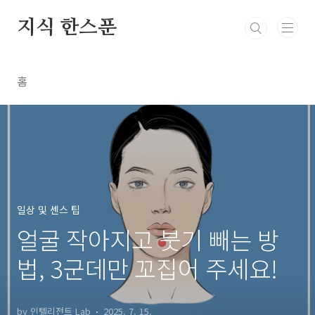
본문 바로가기
지식 한스푼
홈
일상 및 센스 팁
얼굴 작아지고 붓기 빼는 방
법, 3군데만 꼬집어 주세요!
by 인텔리전트 Lab
2025. 7. 15.