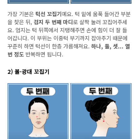
가장 기본은
턱선 꼬집기
예요. 턱 밑에 움푹 들어간 부분
을 찾은 뒤,
검지 두 번째 마디
로 살짝 눌러 꼬집어주세
요. 엄지는 턱 뒤쪽에서 지탱해주면 손에 힘이 더 잘 들
어갑니다. 이 부위는 이중턱 부기까지 잡아주기 때문에
꾸준히 하면 턱선이 한층 갸름해져요.
하나, 둘, 셋... 열
번 정도
반복하면 됩니다.
2) 볼·광대 꼬집기