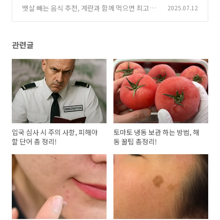
뱃살 빼는 음식 추천, 계란과 함께 먹으면 최고에
2025.07.12
(0)
요!
(1)
관련글
입국 심사 시 주의 사항, 피해야
토마토 냉동 보관 하는 방법, 해
할 단어 총 정리!
동 꿀팁 총정리!