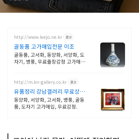
http://www.leejo.ne.kr
광고
골동품 고가매입전문 이조
골동품, 고서화, 동양화, 서양화, 도
자기, 병풍, 무료출장감정 고가매입
전문
http://m.kn-gallery.co.kr
광고
유품정리 강남갤러리 무료상담,
감정 받아보세요!
동양화, 서양화, 고서화, 병풍, 골동
품, 도자기 고가매입, 무료감정.