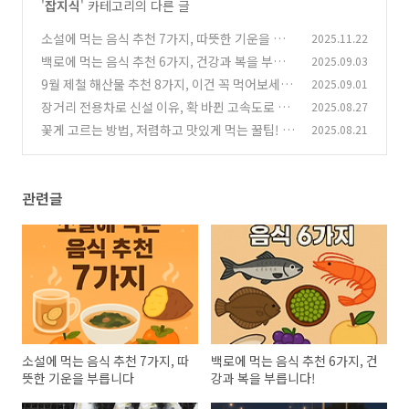
'
잡지식
' 카테고리의 다른 글
소설에 먹는 음식 추천 7가지, 따뜻한 기운을 부
2025.11.22
릅니다
백로에 먹는 음식 추천 6가지, 건강과 복을 부릅
2025.09.03
(1)
니다!
9월 제철 해산물 추천 8가지, 이건 꼭 먹어보세
2025.09.01
(0)
요!
장거리 전용차로 신설 이유, 확 바뀐 고속도로 정
2025.08.27
(2)
책 총정리!
꽃게 고르는 방법, 저렴하고 맛있게 먹는 꿀팁!
2025.08.21
(2)
(2)
관련글
소설에 먹는 음식 추천 7가지, 따
백로에 먹는 음식 추천 6가지, 건
뜻한 기운을 부릅니다
강과 복을 부릅니다!