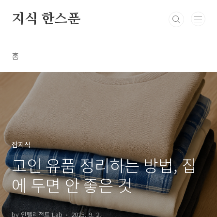
본문 바로가기
지식 한스푼
홈
잡지식
고인 유품 정리하는 방법, 집
에 두면 안 좋은 것
by 인텔리전트 Lab
2025. 9. 2.