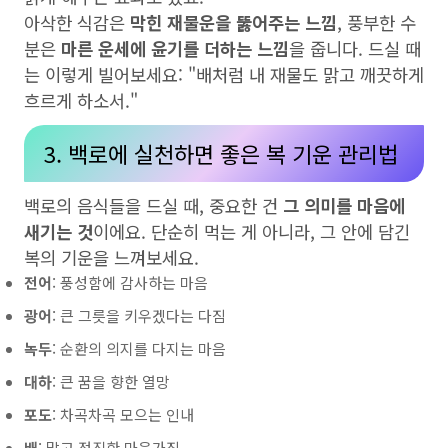
아삭한 식감은
막힌 재물운을 뚫어주는 느낌
, 풍부한 수
분은
마른 운세에 윤기를 더하는 느낌
을 줍니다. 드실 때
는 이렇게 빌어보세요: "배처럼 내 재물도 맑고 깨끗하게
흐르게 하소서."
3. 백로에 실천하면 좋은 복 기운 관리법
백로의 음식들을 드실 때, 중요한 건
그 의미를 마음에
새기는 것
이에요. 단순히 먹는 게 아니라, 그 안에 담긴
복의 기운을 느껴보세요.
전어
: 풍성함에 감사하는 마음
광어
: 큰 그릇을 키우겠다는 다짐
녹두
: 순환의 의지를 다지는 마음
대하
: 큰 꿈을 향한 열망
포도
: 차곡차곡 모으는 인내
배
: 맑고 정직한 마음가짐