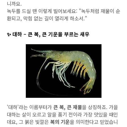
니까요.
녹두를 드실 땐 이렇게 빌어보세요: "녹두처럼 재물이 순
환되고, 막힘 없는 길이 열리게 하소서."
✨ 대하 – 큰 복, 큰 기운을 부르는 새우
'대하'라는 이름부터가
큰 복, 큰 재물
을 상징하죠. 가을
대하는 살이 오르고 알을 품기 전이라 가장 맛있을 때인
데요, 그 붉은 빛깔은
복의 기운
을 의미한다고 믿었습니