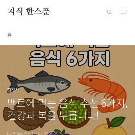
본문 바로가기
지식 한스푼
홈
잡지식
백로에 먹는 음식 추천 6가지,
건강과 복을 부릅니다!
by 인텔리전트 Lab
2025. 9. 3.