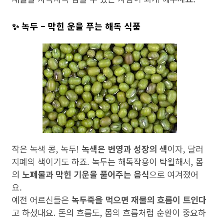
✨ 녹두 – 막힌 운을 푸는 해독 식품
작은 녹색 콩, 녹두!
녹색은 번영과 성장의 색
이자, 달러
지폐의 색이기도 하죠. 녹두는 해독작용이 탁월해서, 몸
의
노폐물과 막힌 기운을 풀어주는 음식
으로 여겨졌어
요.
예전 어르신들은
녹두죽을 먹으면 재물의 흐름이 트인다
고 하셨대요. 돈의 흐름도, 몸의 흐름처럼 순환이 중요하