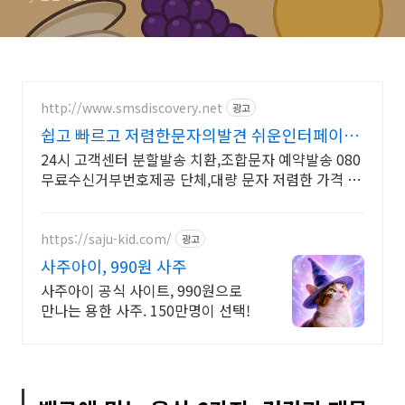
http://www.smsdiscovery.net
광고
쉽고 빠르고 저렴한문자의발견 쉬운인터페이스
빠른 발송
24시 고객센터 분할발송 치환,조합문자 예약발송 080
무료수신거부번호제공 단체,대량 문자 저렴한 가격 다
양한 서비스 제공 분할,예약발송,조합문자
https://saju-kid.com/
광고
사주아이, 990원 사주
사주아이 공식 사이트, 990원으로
만나는 용한 사주. 150만명이 선택!