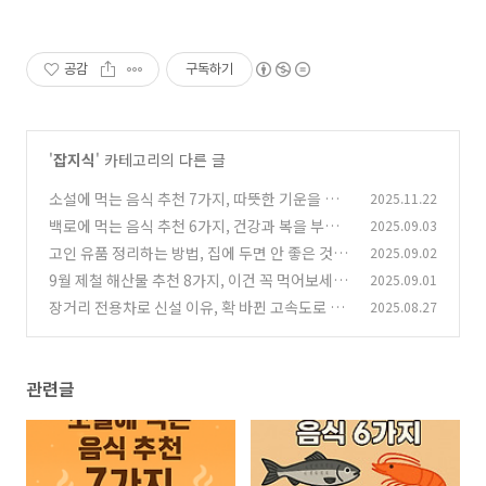
공감
구독하기
'
잡지식
' 카테고리의 다른 글
소설에 먹는 음식 추천 7가지, 따뜻한 기운을 부
2025.11.22
릅니다
백로에 먹는 음식 추천 6가지, 건강과 복을 부릅
2025.09.03
(1)
니다!
고인 유품 정리하는 방법, 집에 두면 안 좋은 것
2025.09.02
(0)
9월 제철 해산물 추천 8가지, 이건 꼭 먹어보세
2025.09.01
(0)
요!
장거리 전용차로 신설 이유, 확 바뀐 고속도로 정
2025.08.27
(2)
책 총정리!
(2)
관련글