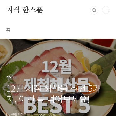
본문 바로가기
지식 한스푼
홈
잡지식
12월 제철 해산물 추천 5가
지, 이건 꼭 먹어보세요!
by 인텔리전트 Lab
2025. 12. 9.